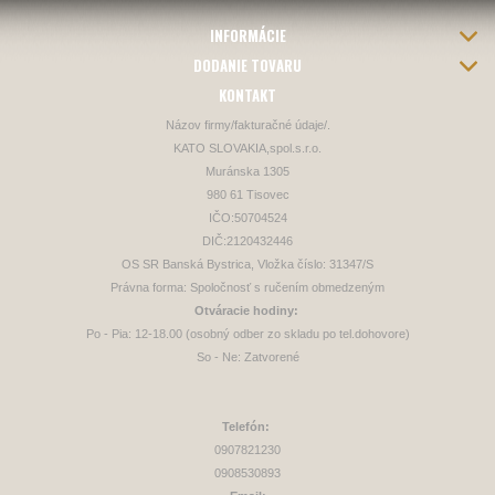
INFORMÁCIE
DODANIE TOVARU
KONTAKT
Názov firmy/fakturačné údaje/.
KATO SLOVAKIA,spol.s.r.o.
Muránska 1305
980 61 Tisovec
IČO:50704524
DIČ:2120432446
OS SR Banská Bystrica, Vložka číslo: 31347/S
Právna forma: Spoločnosť s ručením obmedzeným
Otváracie hodiny:
Po - Pia: 12-18.00 (osobný odber zo skladu po tel.dohovore)
So - Ne: Zatvorené
Telefón:
0907821230
0908530893