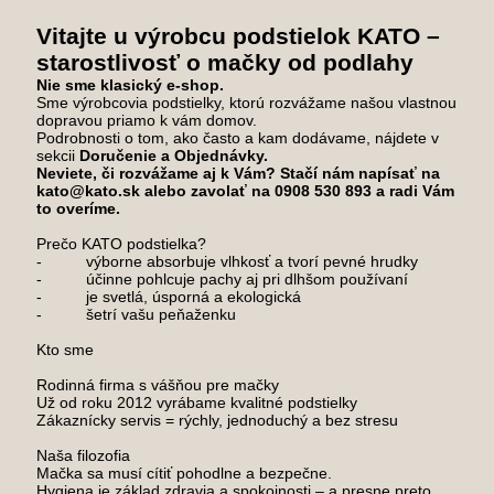
Vitajte u výrobcu podstielok KATO –
starostlivosť o mačky od podlahy
Nie sme klasický e-shop.
Sme výrobcovia podstielky, ktorú rozvážame našou vlastnou
dopravou priamo k vám domov.
Podrobnosti o tom, ako často a kam dodávame, nájdete v
sekcii
Doručenie a Objednávky.
Neviete, či rozvážame aj k Vám? Stačí nám napísať na
kato@kato.sk alebo zavolať na 0908 530 893 a radi Vám
to overíme.
Prečo KATO podstielka?
- výborne absorbuje vlhkosť a tvorí pevné hrudky
- účinne pohlcuje pachy aj pri dlhšom používaní
- je svetlá, úsporná a ekologická
- šetrí vašu peňaženku
Kto sme
Rodinná firma s vášňou pre mačky
Už od roku 2012 vyrábame kvalitné podstielky
Zákaznícky servis = rýchly, jednoduchý a bez stresu
Naša filozofia
Mačka sa musí cítiť pohodlne a bezpečne.
Hygiena je základ zdravia a spokojnosti – a presne preto