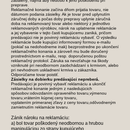
zabalený, najmä aby nedošlo k jeho poškodeniu pri
preprave.
Reklamačné konanie začína dňom prijatia tovaru, nie
dátumom podania zásielky. Ak je tovar pred uplynutím
záručnej doby a počas doby prepravy uplynie záručná
doba na reklamovaný tovar alebo niektorý z jednotlivo
reklamovaných výrobkov, nárok na uplatnenie reklamácie
a jej vybavenie v tejto časti kupujúcemu zaniká, pričom
predávajúci nie je povinný reklamáciu vybaviť. O výsledku
reklamácie bude kupujúci informovaný formou e-mailu
(pokiaľ sa nedohodneme inak) bezprostredne po ukončení
reklamačného konania a zároveň mu bude doručený
prostredníctvom e-mailu, resp. doporučenou poštou
reklamačný protokol. Záruka sa nevzťahuje na škody
vzniknuté pri neodbornom zaobchádzaní s krmivom, alebo
pri nevhodnom uskladnení krmiva u zákazníka.
Odporúčame tovar poistiť.
Zásielky na dobierku predávajúci nepreberá.
Predávajúci je povinný vybaviť reklamáciu a ukončiť
reklamačné konanie jedným z nasledujúcich
spôsobov:odovzdaním opraveného tovaru,výmenou
tovaru,vrátením kúpnej ceny tovaru,
vyplatením primeranej zľavy z ceny tovaru,odôvodneným
zamietnutím reklamácie tovaru.
Zánik nároku na reklamáciu:
a) bol tovar poškodený neodbornou a hrubou
manipuláciou zo strany kupujúceho