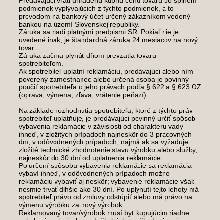
Predávajúci vráti uhradenú kúpnu cenu tovaru po splnení
podmienok vyplývajúcich z týchto podmienok, a to
prevodom na bankový účet určený zákazníkom vedený
bankou na území Slovenskej republiky.
Záruka sa riadi platnými predpismi SR. Pokiaľ nie je
uvedené inak, je štandardná záruka 24 mesiacov na nový
tovar.
Záruka začína plynúť dňom prevzatia tovaru
spotrebiteľom.
Ak spotrebiteľ uplatní reklamáciu, predávajúci alebo ním
poverený zamestnanec alebo určená osoba je povinný
poučiť spotrebiteľa o jeho právach podľa § 622 a § 623 OZ
(oprava, výmena, zľava, vrátenie peňazí).
Na základe rozhodnutia spotrebiteľa, ktoré z týchto práv
spotrebiteľ uplatňuje, je predávajúci povinný určiť spôsob
vybavenia reklamácie v závislosti od charakteru vady
ihneď, v zložitých prípadoch najneskôr do 3 pracovných
dní, v odôvodnených prípadoch, najmä ak sa vyžaduje
zložité technické zhodnotenie stavu výrobku alebo služby,
najneskôr do 30 dní od uplatnenia reklamácie.
Po určení spôsobu vybavenia reklamácie sa reklamácia
vybaví ihneď, v odôvodnených prípadoch možno
reklamáciu vybaviť aj neskôr; vybavenie reklamácie však
nesmie trvať dlhšie ako 30 dní. Po uplynutí tejto lehoty má
spotrebiteľ právo od zmluvy odstúpiť alebo má právo na
výmenu výrobku za nový výrobok.
Reklamovaný tovar/výrobok musí byť kupujúcim riadne