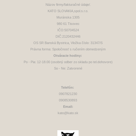
Názov firmy/fakturačné údaje/.
KATO SLOVAKIA,spol.s.r.o.
Muránska 1305
980 61 Tisovec
IČO:50704524
DIČ:2120432446
OS SR Banská Bystrica, Vložka číslo: 31347/S
Právna forma: Spoločnosť s ručením obmedzeným
Otváracie hodiny:
Po - Pia: 12-18.00 (osobný odber zo skladu po tel.dohovore)
So - Ne: Zatvorené
Telefón:
0907821230
0908530893
Email:
kato@kato.sk