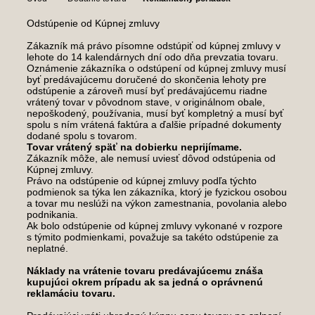
Odstúpenie od Kúpnej zmluvy
Zákazník má právo písomne odstúpiť od kúpnej zmluvy v
lehote do 14 kalendárnych dní odo dňa prevzatia tovaru.
Oznámenie zákazníka o odstúpení od kúpnej zmluvy musí
byť predávajúcemu doručené do skončenia lehoty pre
odstúpenie a zároveň musí byť predávajúcemu riadne
vrátený tovar v pôvodnom stave, v originálnom obale,
nepoškodený, používania, musí byť kompletný a musí byť
spolu s ním vrátená faktúra a ďalšie prípadné dokumenty
dodané spolu s tovarom.
Tovar vrátený späť na dobierku neprijímame.
Zákazník môže, ale nemusí uviesť dôvod odstúpenia od
Kúpnej zmluvy.
Právo na odstúpenie od kúpnej zmluvy podľa týchto
podmienok sa týka len zákazníka, ktorý je fyzickou osobou
a tovar mu neslúži na výkon zamestnania, povolania alebo
podnikania.
Ak bolo odstúpenie od kúpnej zmluvy vykonané v rozpore
s týmito podmienkami, považuje sa takéto odstúpenie za
neplatné.
Náklady na vrátenie tovaru predávajúcemu znáša
kupujúci okrem prípadu ak sa jedná o oprávnenú
reklamáciu tovaru.